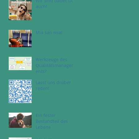
Wir sind dabei, Du
auch!
Mia san mia!
Werkzeuge des
Qualitätsmanagem
ents?
Lasst uns drüber
reden!
Ein fester
Bestandteil des
Lebens