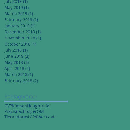
July 2019
(1)
1 post
May 2019
(1)
1 post
March 2019
(1)
1 post
February 2019
(1)
1 post
January 2019
(1)
1 post
December 2018
(1)
1 post
November 2018
(1)
1 post
October 2018
(1)
1 post
July 2018
(1)
1 post
June 2018
(2)
2 posts
May 2018
(3)
3 posts
April 2018
(2)
2 posts
March 2018
(1)
1 post
February 2018
(2)
2 posts
Schlagwörter
GVP
Können
Neugründer
Praxisnachfolger
QM
Tierarztpraxis
VetWerkstatt