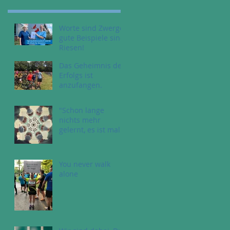
Worte sind Zwerge-
gute Beispiele sind
Riesen!
Das Geheimnis des
Erfolgs ist
anzufangen.
"Schon lange
nichts mehr
gelernt, es ist mal
Zeit wieder Fehler
zu machen!" (Astrid
Lindgren)
You never walk
alone