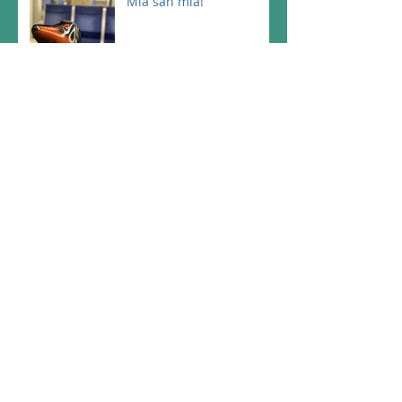
Mia san mia!
Werkzeuge des
Qualitätsmanagements?
Lasst uns drüber reden!
Ein fester Bestandteil
des Lebens
Work-Shop: jetzt
anmelden!